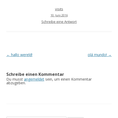
visits
10. Juni 2016
Schreibe eine Antwort
Beitrags-
←
hallo wereld!
olá mundo!
→
Navigation
Schreibe einen Kommentar
Du musst
angemeldet
sein, um einen Kommentar
abzugeben.