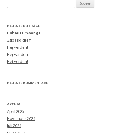
Suchen
nach:
NEUESTE BEITRÄGE
Habari Ulimwengu
Здраво свет!
Hej verden!
Hej världen!
Hej verden!
NEUESTE KOMMENTARE
ARCHIV
April 2025
November 2024
Juli 2024
März 2024