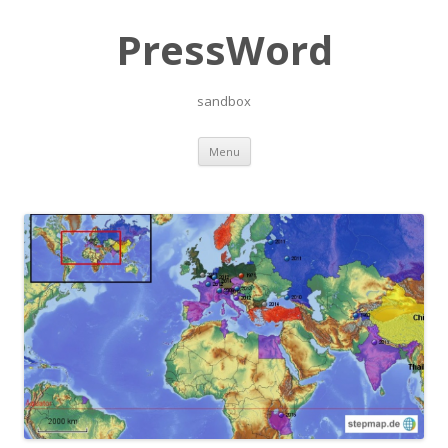
PressWord
sandbox
Skip
Menu
to
content